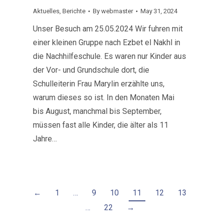
Aktuelles
,
Berichte
By
webmaster
May 31, 2024
Unser Besuch am 25.05.2024 Wir fuhren mit
einer kleinen Gruppe nach Ezbet el Nakhl in
die Nachhilfeschule. Es waren nur Kinder aus
der Vor- und Grundschule dort, die
Schulleiterin Frau Marylin erzählte uns,
warum dieses so ist. In den Monaten Mai
bis August, manchmal bis September,
müssen fast alle Kinder, die älter als 11
Jahre…
←
1
…
9
10
11
12
13
…
22
→