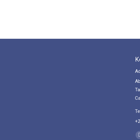
K
Ad
Ab
Ta
Ca
Te
+2
Fi