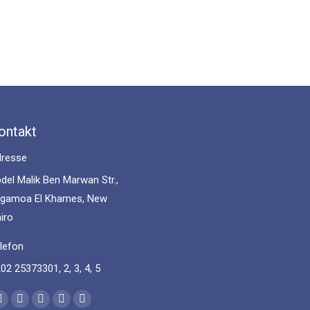
ontakt
resse
del Malik Ben Marwan Str.,
gamoa El Khames, New
iro
lefon
02 25373301, 2, 3, 4, 5
nd us on:
Facebook
YouTube
Linkedin
Instagram
Mail