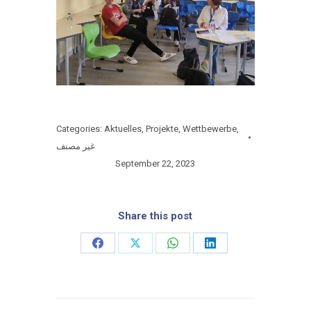
Categories:
Aktuelles
,
Projekte
,
Wettbewerbe
,
غير مصنف
September 22, 2023
Share this post
Share
Share
Share
Share
on
on
on
on
Facebook
X
WhatsApp
LinkedIn