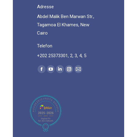
Adresse
Abdel Malik Ben Marwan Str.,
Tagamoa El Khames, New
Cairo
Telefon
+202 25373301, 2, 3, 4, 5
Find us on:
Facebook
YouTube
Linkedin
Instagram
Mail
page
page
page
page
page
opens
opens
opens
opens
opens
in
in
in
in
in
new
new
new
new
new
window
window
window
window
window