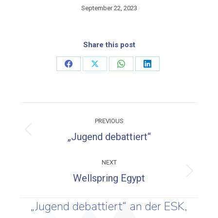
September 22, 2023
Share this post
Share
Share
Share
Share
on
on
on
on
Facebook
X
WhatsApp
LinkedIn
Post
PREVIOUS
navigation
Previous
„Jugend debattiert“
post:
NEXT
Next
Wellspring Egypt
post:
„Jugend debattiert“ an der ESK,