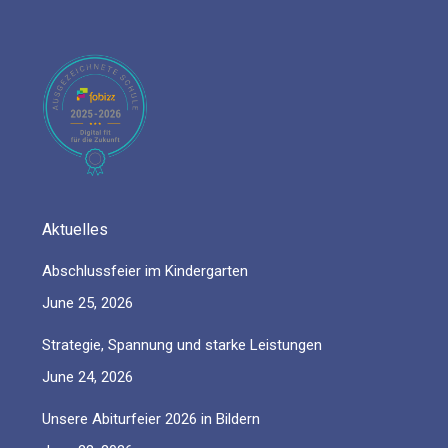
page
page
page
page
page
opens
opens
opens
opens
opens
in
in
in
in
in
new
new
new
new
new
window
window
window
window
window
Aktuelles
Abschlussfeier im Kindergarten
June 25, 2026
Strategie, Spannung und starke Leistungen
June 24, 2026
Unsere Abiturfeier 2026 in Bildern