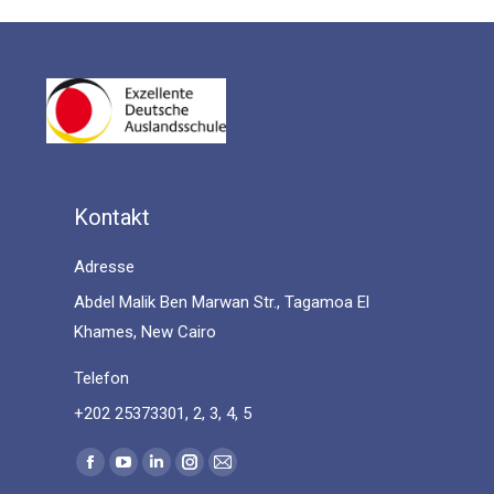
Kontakt
Adresse
Abdel Malik Ben Marwan Str., Tagamoa El
Khames, New Cairo
Telefon
+202 25373301, 2, 3, 4, 5
Find us on:
Facebook
YouTube
Linkedin
Instagram
Mail