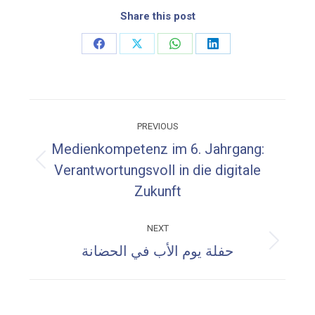
Share this post
Share
Share
Share
Share
on
on
on
on
Facebook
X
WhatsApp
LinkedIn
Post
PREVIOUS
navigation
Medienkompetenz im 6. Jahrgang:
Previous
Verantwortungsvoll in die digitale
post:
Zukunft
NEXT
Next
حفلة يوم الأب في الحضانة
post: