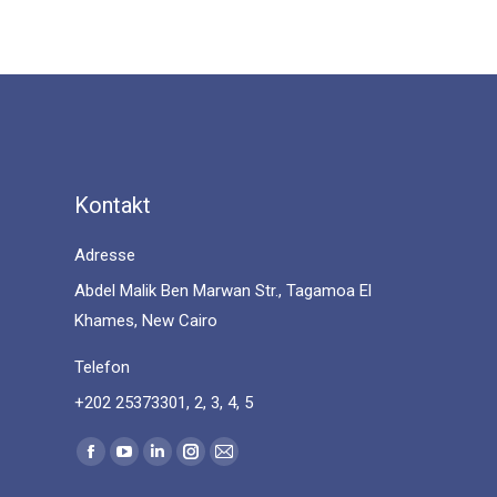
Kontakt
Adresse
Abdel Malik Ben Marwan Str., Tagamoa El
Khames, New Cairo
Telefon
+202 25373301, 2, 3, 4, 5
Find us on:
Facebook
YouTube
Linkedin
Instagram
Mail
page
page
page
page
page