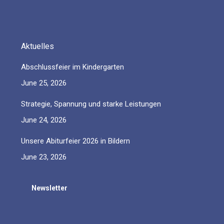
opens
opens
opens
opens
opens
in
in
in
in
in
new
new
new
new
new
Aktuelles
window
window
window
window
window
Abschlussfeier im Kindergarten
June 25, 2026
Strategie, Spannung und starke Leistungen
June 24, 2026
Unsere Abiturfeier 2026 in Bildern
June 23, 2026
Newsletter