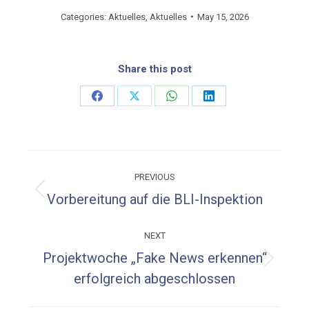
Categories:
Aktuelles
,
Aktuelles
May 15, 2026
Share this post
Share
Share
Share
Share
on
on
on
on
Facebook
X
WhatsApp
LinkedIn
Post
PREVIOUS
navigation
Previous
Vorbereitung auf die BLI-Inspektion
post:
NEXT
Projektwoche „Fake News erkennen“
Next
erfolgreich abgeschlossen
post: