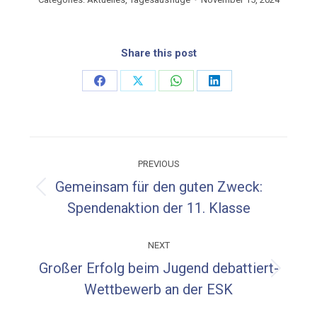
Share this post
Share
Share
Share
Share
on
on
on
on
Facebook
X
WhatsApp
LinkedIn
Post
PREVIOUS
navigation
Gemeinsam für den guten Zweck:
Previous
Spendenaktion der 11. Klasse
post:
NEXT
Großer Erfolg beim Jugend debattiert-
Next
Wettbewerb an der ESK
post: