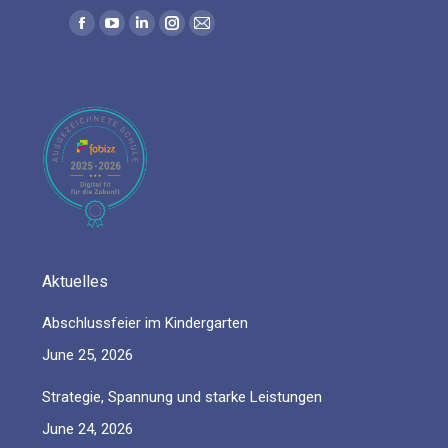
Find us on:
Facebook
YouTube
Linkedin
Instagram
Mail
page
page
page
page
page
opens
opens
opens
opens
opens
in
in
in
in
in
new
new
new
new
new
window
window
window
window
window
Aktuelles
Abschlussfeier im Kindergarten
June 25, 2026
Strategie, Spannung und starke Leistungen
June 24, 2026