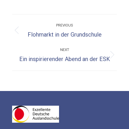
on
on
on
on
Facebook
X
WhatsApp
LinkedIn
Post
PREVIOUS
navigation
Previous
Flohmarkt in der Grundschule
post:
NEXT
Next
Ein inspirierender Abend an der ESK
post: