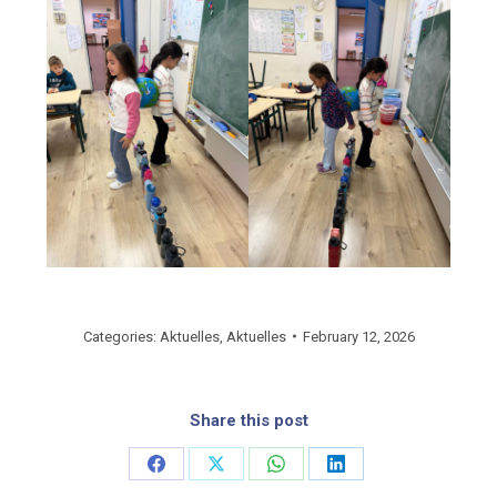
Categories:
Aktuelles
,
Aktuelles
February 12, 2026
Share this post
Share
Share
Share
Share