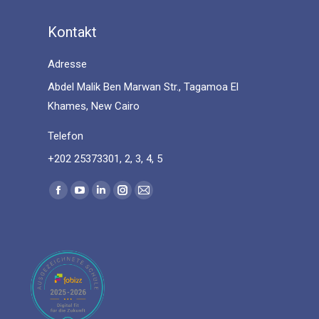
Kontakt
Adresse
Abdel Malik Ben Marwan Str., Tagamoa El
Khames, New Cairo
Telefon
+202 25373301, 2, 3, 4, 5
Find us on:
Facebook
YouTube
Linkedin
Instagram
Mail
page
page
page
page
page
opens
opens
opens
opens
opens
in
in
in
in
in
new
new
new
new
new
window
window
window
window
window