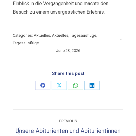
Einblick in die Vergangenheit und machte den
Besuch zu einem unvergesslichen Erlebnis.
Categories:
Aktuelles
,
Aktuelles
,
Tagesausflüge
,
Tagesausflüge
June 23, 2026
Share this post
Share
Share
Share
Share
on
on
on
on
Facebook
X
WhatsApp
LinkedIn
Post
PREVIOUS
navigation
Unsere Abiturienten und Abiturientinnen
Previous