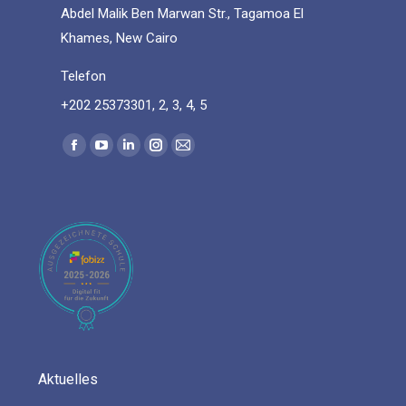
Abdel Malik Ben Marwan Str., Tagamoa El
Khames, New Cairo
Telefon
+202 25373301, 2, 3, 4, 5
Find us on:
Facebook
YouTube
Linkedin
Instagram
Mail
page
page
page
page
page
opens
opens
opens
opens
opens
in
in
in
in
in
new
new
new
new
new
window
window
window
window
window
Aktuelles