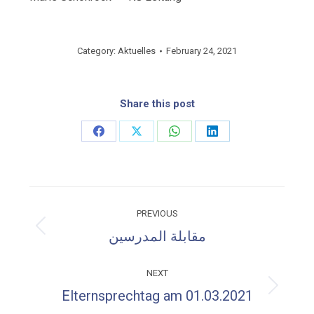
Category:
Aktuelles
February 24, 2021
Share this post
Share
Share
Share
Share
on
on
on
on
Facebook
X
WhatsApp
LinkedIn
Post
PREVIOUS
navigation
Previous
مقابلة المدرسين
post:
NEXT
Next
Elternsprechtag am 01.03.2021
post: