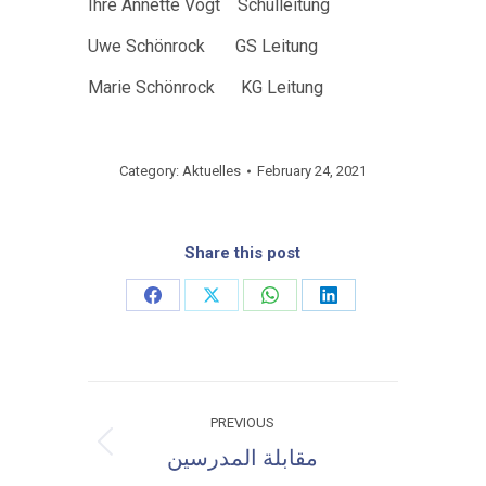
Ihre Annette Vogt Schulleitung
Uwe Schönrock GS Leitung
Marie Schönrock KG Leitung
Category:
Aktuelles
February 24, 2021
Share this post
Share
Share
Share
Share
on
on
on
on
Facebook
X
WhatsApp
LinkedIn
Post
PREVIOUS
navigation
Previous
مقابلة المدرسين
post: