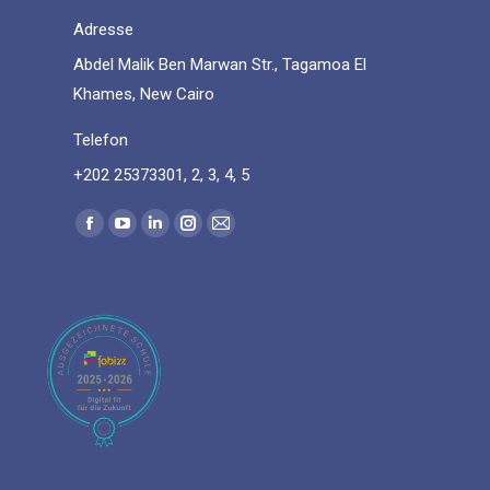
Adresse
Abdel Malik Ben Marwan Str., Tagamoa El
Khames, New Cairo
Telefon
+202 25373301, 2, 3, 4, 5
Find us on:
Facebook
YouTube
Linkedin
Instagram
Mail
page
page
page
page
page
opens
opens
opens
opens
opens
in
in
in
in
in
new
new
new
new
new
window
window
window
window
window