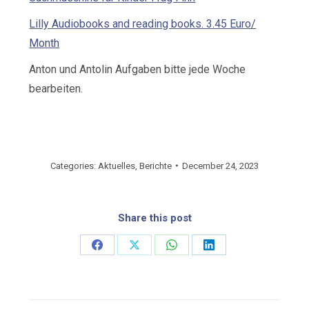
Lilly Audiobooks and reading books. 3.45 Euro/
Month
Anton und Antolin Aufgaben bitte jede Woche
bearbeiten.
Categories:
Aktuelles
,
Berichte
December 24, 2023
Share this post
Share
Share
Share
Share
on
on
on
on
Facebook
X
WhatsApp
LinkedIn