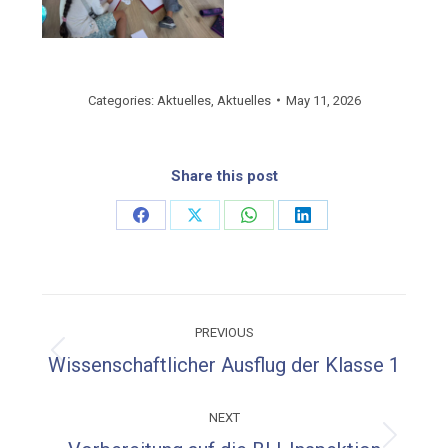
Categories:
Aktuelles
,
Aktuelles
May 11, 2026
Share this post
Share
Share
Share
Share
on
on
on
on
Facebook
X
WhatsApp
LinkedIn
Post
PREVIOUS
navigation
Previous
Wissenschaftlicher Ausflug der Klasse 1
post:
NEXT
Next