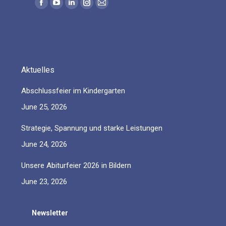
Find us on:
Facebook
YouTube
Linkedin
Instagram
Mail
page
page
page
page
page
opens
opens
opens
opens
opens
in
in
in
in
in
new
new
new
new
new
Aktuelles
window
window
window
window
window
Abschlussfeier im Kindergarten
June 25, 2026
Strategie, Spannung und starke Leistungen
June 24, 2026
Unsere Abiturfeier 2026 in Bildern
June 23, 2026
Newsletter