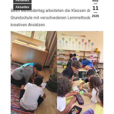
Aktuelles
May
11
Aktuelles
Beim Methodentag arbeiteten die Klassen der
2026
Grundschule mit verschiedenen Lernmethoden und
kreativen Ansätzen.