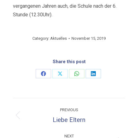
vergangenen Jahren auch, die Schule nach der 6.
Stunde (12.30Uhr).
Category:
Aktuelles
November 15, 2019
Share this post
Share
Share
Share
Share
on
on
on
on
Facebook
X
WhatsApp
LinkedIn
Post
PREVIOUS
navigation
Previous
Liebe Eltern
post:
NEXT