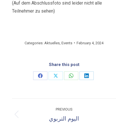
(Auf dem Abschlussfoto sind leider nicht alle
Teilnehmer zu sehen)
Categories:
Aktuelles
,
Events
February 4, 2024
Share this post
Share
Share
Share
Share
on
on
on
on
Facebook
X
WhatsApp
LinkedIn
Post
PREVIOUS
navigation
Previous
اليوم التربوي
post: