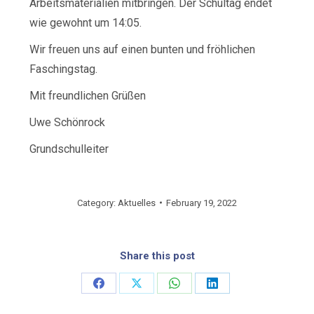
Arbeitsmaterialien mitbringen. Der Schultag endet
wie gewohnt um 14:05.
Wir freuen uns auf einen bunten und fröhlichen
Faschingstag.
Mit freundlichen Grüßen
Uwe Schönrock
Grundschulleiter
Category:
Aktuelles
February 19, 2022
Share this post
Share
Share
Share
Share
on
on
on
on