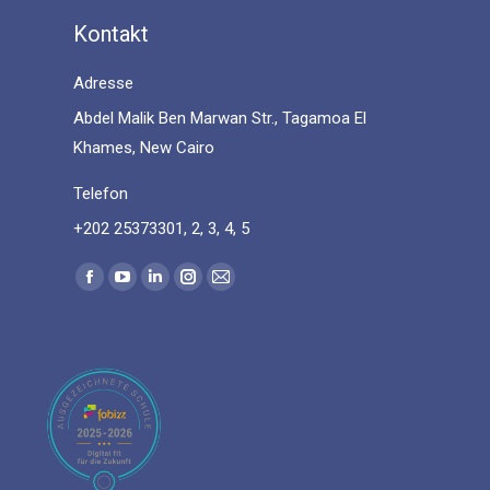
Kontakt
Adresse
Abdel Malik Ben Marwan Str., Tagamoa El
Khames, New Cairo
Telefon
+202 25373301, 2, 3, 4, 5
Find us on:
Facebook
YouTube
Linkedin
Instagram
Mail
page
page
page
page
page
opens
opens
opens
opens
opens
in
in
in
in
in
new
new
new
new
new
window
window
window
window
window