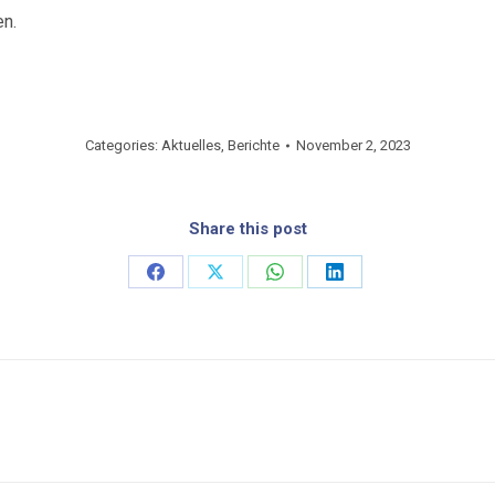
en.
Categories:
Aktuelles
,
Berichte
November 2, 2023
Share this post
Share
Share
Share
Share
on
on
on
on
Facebook
X
WhatsApp
LinkedIn
Next
post: