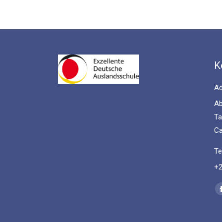
K
Ad
Ab
Ta
Ca
Te
+2
Fi