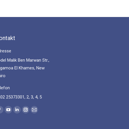
ontakt
resse
del Malik Ben Marwan Str.,
gamoa El Khames, New
iro
lefon
02 25373301, 2, 3, 4, 5
nd us on:
Facebook
YouTube
Linkedin
Instagram
Mail
page
page
page
page
page
opens
opens
opens
opens
opens