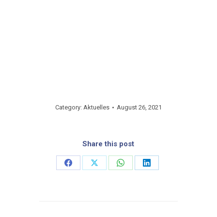
Category:
Aktuelles
August 26, 2021
Share this post
Share
Share
Share
Share
on
on
on
on
Facebook
X
WhatsApp
LinkedIn
Post