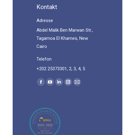
Kontakt
Adresse
Abdel Malik Ben Marwan Str.,
Tagamoa El Khames, New
Cairo
Telefon
+202 25373301, 2, 3, 4, 5
Find us on:
Facebook
YouTube
Linkedin
Instagram
Mail
page
page
page
page
page
opens
opens
opens
opens
opens
in
in
in
in
in
new
new
new
new
new
window
window
window
window
window