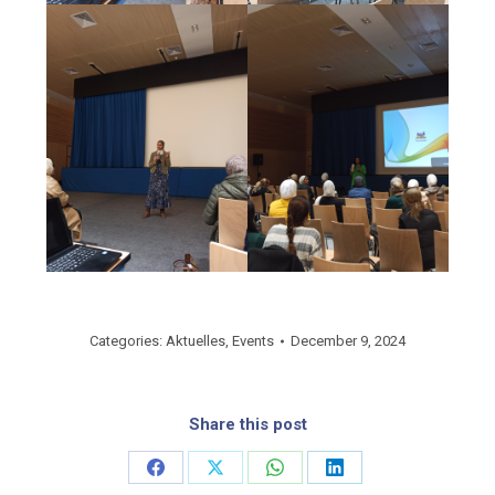
Categories:
Aktuelles
,
Events
December 9, 2024
Share this post
Share
Share
Share
Share