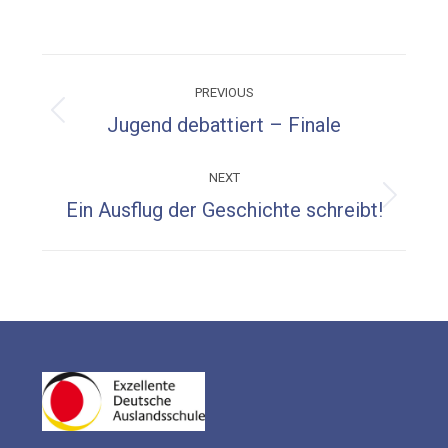
on
on
on
on
Facebook
X
WhatsApp
LinkedIn
Post
PREVIOUS
navigation
Previous
Jugend debattiert – Finale
post:
NEXT
Next
Ein Ausflug der Geschichte schreibt!
post: