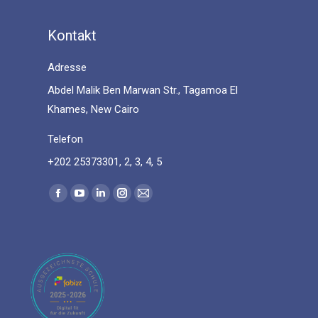
Kontakt
Adresse
Abdel Malik Ben Marwan Str., Tagamoa El
Khames, New Cairo
Telefon
+202 25373301, 2, 3, 4, 5
Find us on:
Facebook
YouTube
Linkedin
Instagram
Mail
page
page
page
page
page
opens
opens
opens
opens
opens
in
in
in
in
in
new
new
new
new
new
window
window
window
window
window