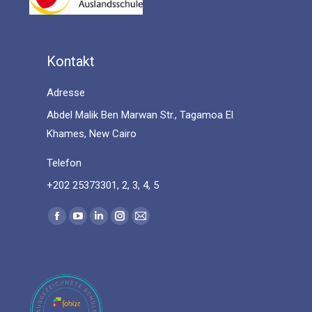
Kontakt
Adresse
Abdel Malik Ben Marwan Str., Tagamoa El
Khames, New Cairo
Telefon
+202 25373301, 2, 3, 4, 5
Find us on:
Facebook
YouTube
Linkedin
Instagram
Mail
page
page
page
page
page
opens
opens
opens
opens
opens
in
in
in
in
in
new
new
new
new
new