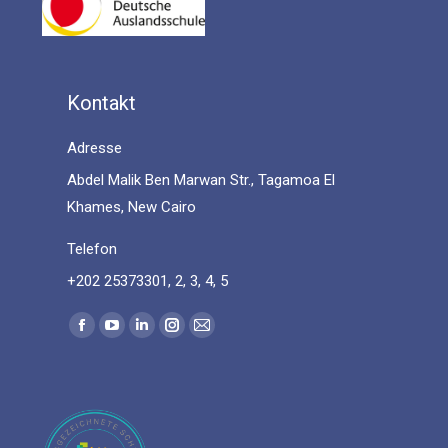
Kontakt
Adresse
Abdel Malik Ben Marwan Str., Tagamoa El
Khames, New Cairo
Telefon
+202 25373301, 2, 3, 4, 5
Find us on:
Facebook
YouTube
Linkedin
Instagram
Mail
page
page
page
page
page
opens
opens
opens
opens
opens
in
in
in
in
in
new
new
new
new
new