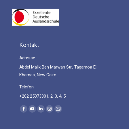
Kontakt
Adresse
Abdel Malik Ben Marwan Str., Tagamoa El
Khames, New Cairo
Telefon
+202 25373301, 2, 3, 4, 5
Find us on:
Facebook
YouTube
Linkedin
Instagram
Mail
page
page
page
page
page
opens
opens
opens
opens
opens