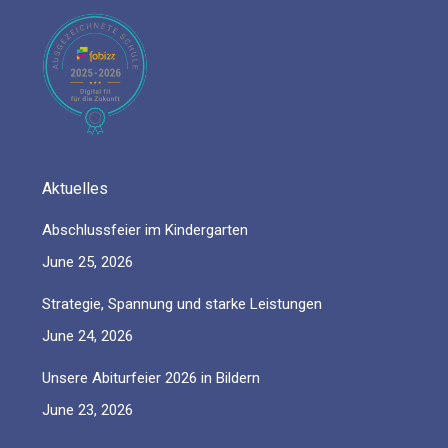
in
in
in
in
in
new
new
new
new
new
window
window
window
window
window
Aktuelles
Abschlussfeier im Kindergarten
June 25, 2026
Strategie, Spannung und starke Leistungen
June 24, 2026
Unsere Abiturfeier 2026 in Bildern
June 23, 2026