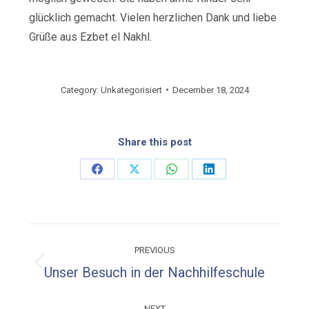
glücklich gemacht. Vielen herzlichen Dank und liebe
Grüße aus Ezbet el Nakhl.
Category:
Unkategorisiert
December 18, 2024
Share this post
Share
Share
Share
Share
on
on
on
on
Facebook
X
WhatsApp
LinkedIn
Post
PREVIOUS
navigation
Previous
Unser Besuch in der Nachhilfeschule
post:
NEXT