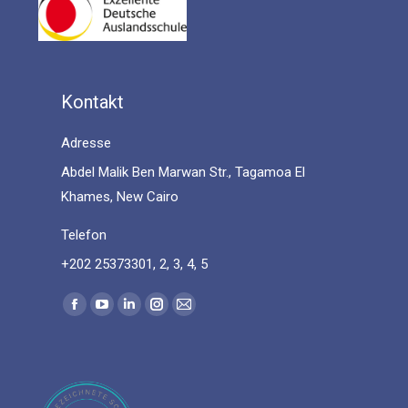
Kontakt
Adresse
Abdel Malik Ben Marwan Str., Tagamoa El
Khames, New Cairo
Telefon
+202 25373301, 2, 3, 4, 5
Find us on:
Facebook
YouTube
Linkedin
Instagram
Mail
page
page
page
page
page
opens
opens
opens
opens
opens
in
in
in
in
in