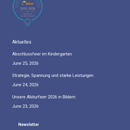
new
new
new
new
new
window
window
window
window
window
Aktuelles
Abschlussfeier im Kindergarten
June 25, 2026
Strategie, Spannung und starke Leistungen
June 24, 2026
Unsere Abiturfeier 2026 in Bildern
June 23, 2026
Newsletter