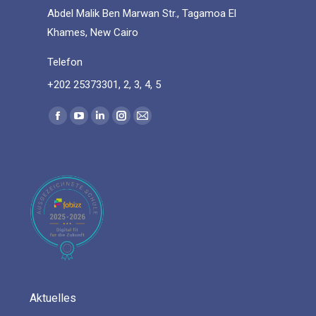
Abdel Malik Ben Marwan Str., Tagamoa El
Khames, New Cairo
Telefon
+202 25373301, 2, 3, 4, 5
Find us on:
Facebook
YouTube
Linkedin
Instagram
Mail
page
page
page
page
page
opens
opens
opens
opens
opens
in
in
in
in
in
new
new
new
new
new
window
window
window
window
window
Aktuelles