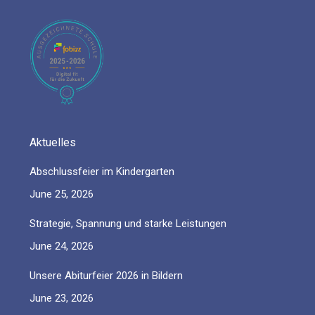
opens
opens
opens
opens
opens
in
in
in
in
in
new
new
new
new
new
window
window
window
window
window
Aktuelles
Abschlussfeier im Kindergarten
June 25, 2026
Strategie, Spannung und starke Leistungen
June 24, 2026
Unsere Abiturfeier 2026 in Bildern
June 23, 2026