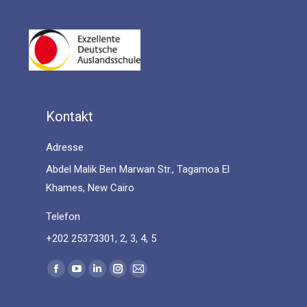
Kontakt
Adresse
Abdel Malik Ben Marwan Str., Tagamoa El
Khames, New Cairo
Telefon
+202 25373301, 2, 3, 4, 5
Find us on:
Facebook
YouTube
Linkedin
Instagram
Mail
page
page
page
page
page