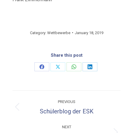
Category:
Wettbewerbe
January 18, 2019
Share this post
Share
Share
Share
Share
on
on
on
on
Facebook
X
WhatsApp
LinkedIn
Post
PREVIOUS
navigation
Previous
Schülerblog der ESK
post:
NEXT