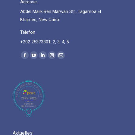
Adresse
Abdel Malik Ben Marwan Str., Tagamoa El
Khames, New Cairo
Telefon
+202 25373301, 2, 3, 4, 5
Find us on:
Facebook
YouTube
Linkedin
Instagram
Mail
page
page
page
page
page
opens
opens
opens
opens
opens
in
in
in
in
in
new
new
new
new
new
window
window
window
window
window
Aktuelles