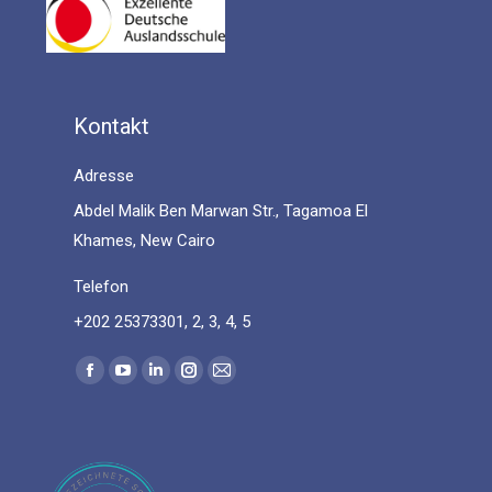
Kontakt
Adresse
Abdel Malik Ben Marwan Str., Tagamoa El
Khames, New Cairo
Telefon
+202 25373301, 2, 3, 4, 5
Find us on:
Facebook
YouTube
Linkedin
Instagram
Mail
page
page
page
page
page
opens
opens
opens
opens
opens
in
in
in
in
in