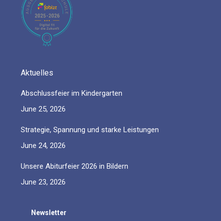
new
new
new
new
new
window
window
window
window
window
Aktuelles
Abschlussfeier im Kindergarten
June 25, 2026
Strategie, Spannung und starke Leistungen
June 24, 2026
Unsere Abiturfeier 2026 in Bildern
June 23, 2026
Newsletter