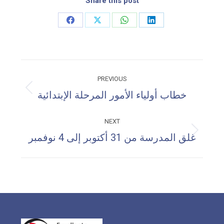
Share this post
Share
Share
Share
Share
on
on
on
on
Facebook
X
WhatsApp
LinkedIn
Post
PREVIOUS
navigation
Previous
خطاب أولياء الأمور المرحلة الإبتدائية
post:
NEXT
Next
غلق المدرسة من 31 أكتوبر إلى 4 نوفمبر
post: