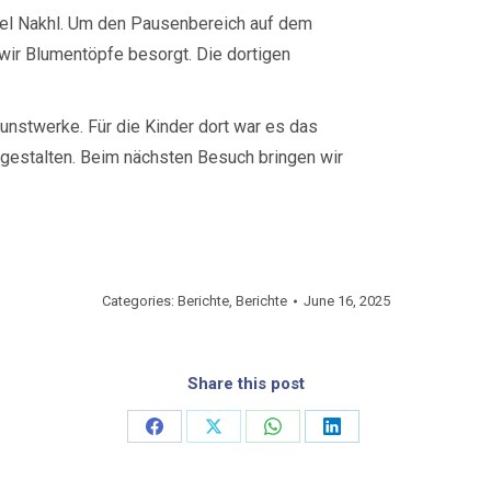
 el Nakhl. Um den Pausenbereich auf dem
 wir Blumentöpfe besorgt. Die dortigen
unstwerke. Für die Kinder dort war es das
 gestalten. Beim nächsten Besuch bringen wir
Categories:
Berichte
,
Berichte
June 16, 2025
Share this post
Share
Share
Share
Share
on
on
on
on