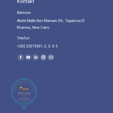
Kontakt
Adresse
Abdel Malik Ben Marwan Str., Tagamoa El
Khames, New Cairo
Telefon
+202 25373301, 2, 3, 4, 5
Find us on:
Facebook
YouTube
Linkedin
Instagram
Mail
page
page
page
page
page
opens
opens
opens
opens
opens
in
in
in
in
in
new
new
new
new
new
window
window
window
window
window