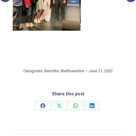
Categories:
Berichte
,
Wettbewerbe
June 11, 2022
Share this post
Share
Share
Share
Share
on
on
on
on
Facebook
X
WhatsApp
LinkedIn
Post