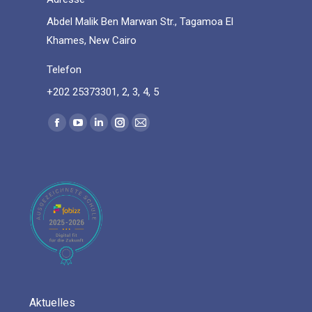
Abdel Malik Ben Marwan Str., Tagamoa El
Khames, New Cairo
Telefon
+202 25373301, 2, 3, 4, 5
Find us on:
Facebook
YouTube
Linkedin
Instagram
Mail
page
page
page
page
page
opens
opens
opens
opens
opens
in
in
in
in
in
new
new
new
new
new
window
window
window
window
window
Aktuelles