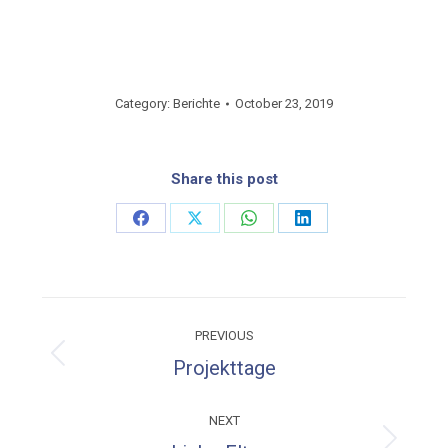
Category:
Berichte
October 23, 2019
Share this post
Share
Share
Share
Share
on
on
on
on
Facebook
X
WhatsApp
LinkedIn
Post
PREVIOUS
navigation
Previous
Projekttage
post:
NEXT