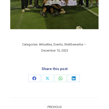
Categories:
Aktuelles
,
Events
,
Wettbewerbe
December 10, 2023
Share this post
Share
Share
Share
Share
on
on
on
on
Facebook
X
WhatsApp
LinkedIn
Post
PREVIOUS