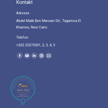
Kontakt
Adresse
Abdel Malik Ben Marwan Str., Tagamoa El
Khames, New Cairo
Telefon
+202 25373301, 2, 3, 4, 5
Find us on:
Facebook
YouTube
Linkedin
Instagram
Mail
page
page
page
page
page
opens
opens
opens
opens
opens
in
in
in
in
in
new
new
new
new
new
window
window
window
window
window