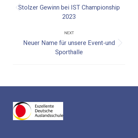
navigation
Stolzer Gewinn bei IST Championship
Previous
2023
post:
NEXT
Neuer Name für unsere Event-und
Next
Sporthalle
post: