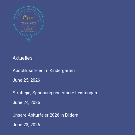
in
in
in
in
in
new
new
new
new
new
window
window
window
window
window
Aktuelles
Abschlussfeier im Kindergarten
June 25, 2026
Strategie, Spannung und starke Leistungen
June 24, 2026
Unsere Abiturfeier 2026 in Bildern
June 23, 2026