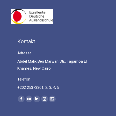
Kontakt
Adresse
Abdel Malik Ben Marwan Str., Tagamoa El
Khames, New Cairo
Telefon
+202 25373301, 2, 3, 4, 5
Find us on:
Facebook
YouTube
Linkedin
Instagram
Mail
page
page
page
page
page
opens
opens
opens
opens
opens