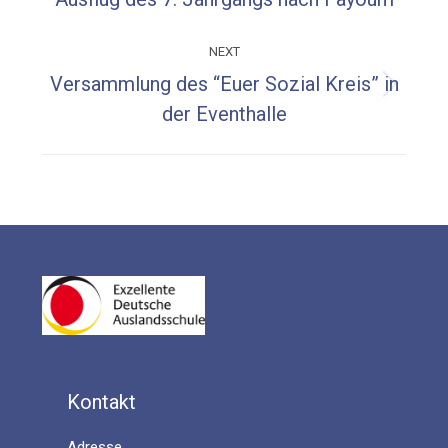
post:
NEXT
Versammlung des “Euer Sozial Kreis” in
Next
der Eventhalle
post:
Kontakt
Adresse