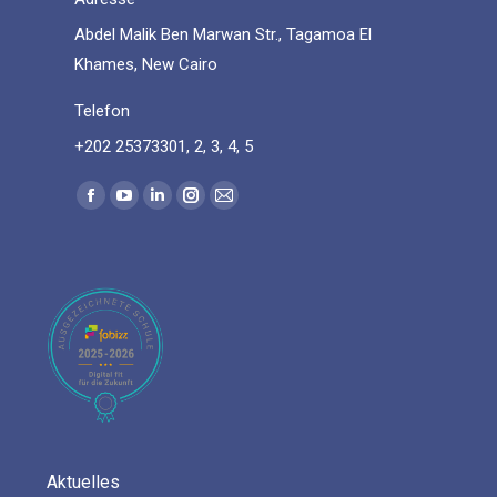
Abdel Malik Ben Marwan Str., Tagamoa El
Khames, New Cairo
Telefon
+202 25373301, 2, 3, 4, 5
Find us on:
Facebook
YouTube
Linkedin
Instagram
Mail
page
page
page
page
page
opens
opens
opens
opens
opens
in
in
in
in
in
new
new
new
new
new
window
window
window
window
window
Aktuelles