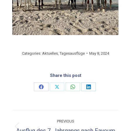
Categories:
Aktuelles
,
Tagesausflüge
May 8, 2024
Share this post
Share
Share
Share
Share
on
on
on
on
Facebook
X
WhatsApp
LinkedIn
Post
PREVIOUS
navigation
Previous
Ausflug des 7. Jahrgangs nach Fayoum