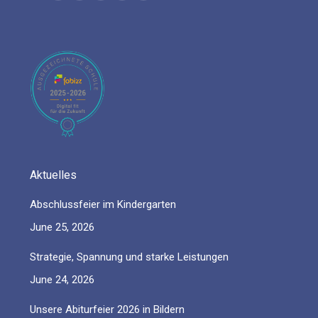
page
page
page
page
page
opens
opens
opens
opens
opens
in
in
in
in
in
new
new
new
new
new
window
window
window
window
window
Aktuelles
Abschlussfeier im Kindergarten
June 25, 2026
Strategie, Spannung und starke Leistungen
June 24, 2026
Unsere Abiturfeier 2026 in Bildern