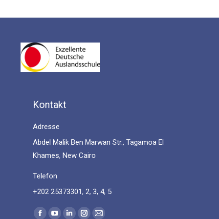
Kontakt
Adresse
Abdel Malik Ben Marwan Str., Tagamoa El
Khames, New Cairo
Telefon
+202 25373301, 2, 3, 4, 5
Find us on:
Facebook
YouTube
Linkedin
Instagram
Mail