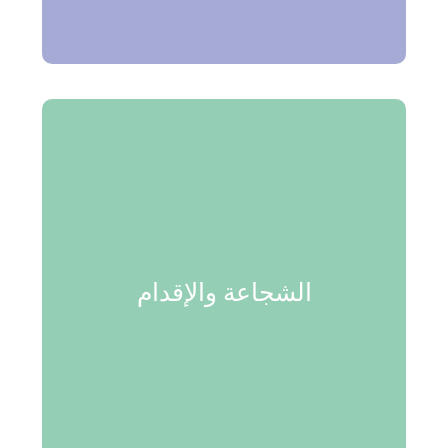
الدراسية.
الشجاعة والإقدام
تعد المدرسة الأوروبية بالقاهرة مكان آمن حيث
الشجاعة والإقدام
يشكل التعامل بإحترام و المحبة المتبادلة بين الجميع
ركنا أساسيا لبناء شخصية قوية تستطيع التعامل في
عالم تعددى